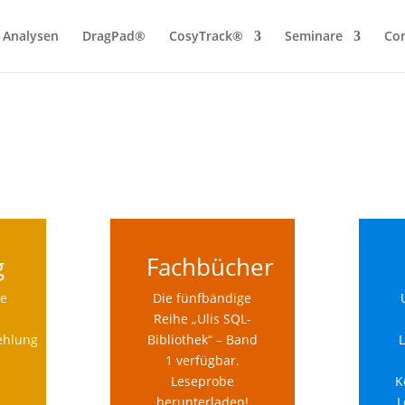
Analysen
DragPad®
CosyTrack®
Seminare
Con
g
Fachbücher
se
Die fünfbändige
d
Reihe „Ulis SQL-
ehlung
Bibliothek“ – Band
L
1 verfügbar.
Leseprobe
K
herunterladen!
L