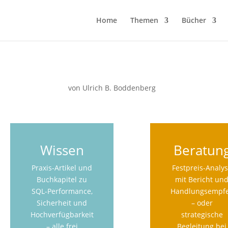
Home
Themen
Bücher
von
Ulrich B. Boddenberg
Wissen
Beratun
Praxis-Artikel und
Festpreis-Analy
Buchkapitel zu
mit Bericht un
SQL-Performance,
Handlungsempf
Sicherheit und
– oder
Hochverfügbarkeit
strategische
– alle frei
Begleitung bei