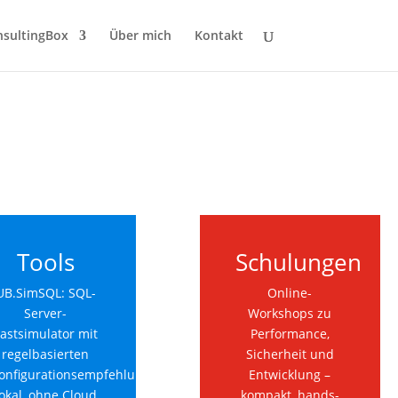
sultingBox
Über mich
Kontakt
Tools
Schulungen
UB.SimSQL: SQL-
Online-
Server-
Workshops zu
astsimulator mit
Performance,
regelbasierten
Sicherheit und
onfigurationsempfehlungen.
Entwicklung –
okal, ohne Cloud,
kompakt, hands-