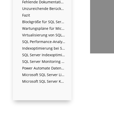
Fehlende Dokumentation und Schulung
Unzureichende Berücksichtigung zukünftiger Anforderungen
Fazit
Blockgröße für SQL Server richtig auswählen (Windows und Linux)
Wartungspläne für Microsoft SQL Server
Virtualisierung von SQL Server, Best Practices
SQL Performance-Analyse (hypothetisches Beispiel)
Indexoptimierung bei SQL Server – Leitfaden für IT-Verantwortliche und DBAs
SQL Server Indexoptimierung 2025: Best Practices, Wartung & Monitoring für maximale Performance
SQL Server Monitoring / Überwachung
Power Automate Datengateway Microsoft SQL Server, Oracle
Microsoft SQL Server Lizenzierung
Microsoft SQL Server Kostenoptimierung